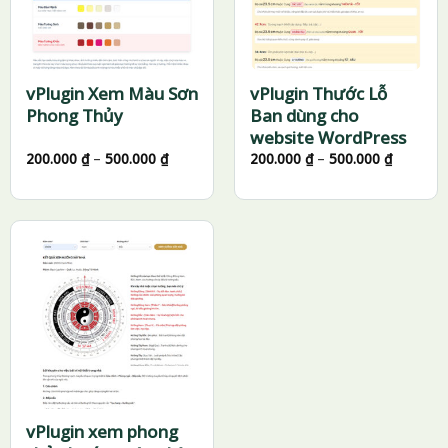
vPlugin Xem Màu Sơn
vPlugin Thước Lỗ
Phong Thủy
Ban dùng cho
website WordPress
Khoảng
Khoảng
200.000
₫
–
500.000
₫
200.000
₫
–
500.000
₫
giá:
giá:
từ
từ
200.000 ₫
200.000 
đến
đến
500.000 ₫
500.000 
vPlugin xem phong