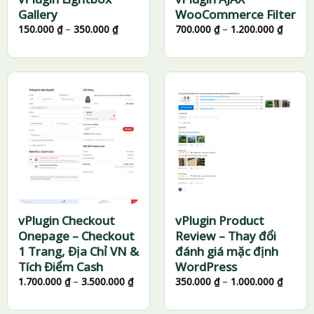
Gallery
WooCommerce Filter
Khoảng
Khoản
150.000
₫
–
350.000
₫
700.000
₫
–
1.200.000
₫
giá:
giá:
từ
từ
150.000 ₫
700.00
đến
đến
350.000 ₫
1.200.
vPlugin Checkout
vPlugin Product
Onepage – Checkout
Review – Thay đổi
1 Trang, Địa Chỉ VN &
đánh giá mặc định
Tích Điểm Cash
WordPress
Khoảng
Khoản
1.700.000
₫
–
3.500.000
₫
350.000
₫
–
1.000.000
₫
giá:
giá:
từ
từ
1.700.000 ₫
350.00