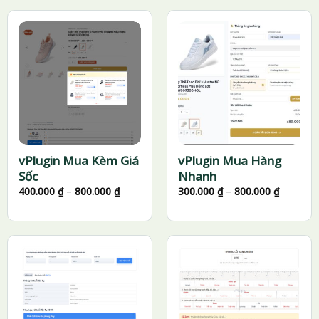
đến
đến
3.500.000 ₫
1.000.
vPlugin Mua Kèm Giá
vPlugin Mua Hàng
Sốc
Nhanh
Khoảng
Khoảng
400.000
₫
–
800.000
₫
300.000
₫
–
800.000
₫
giá:
giá:
từ
từ
400.000 ₫
300.000 
đến
đến
800.000 ₫
800.000 